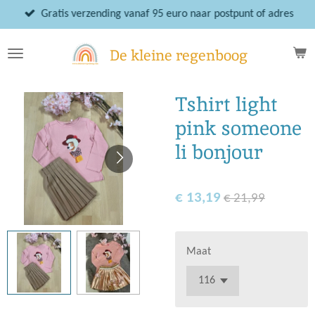
Ga
Gratis verzending vanaf 95 euro naar postpunt of adres
direct
naar
De kleine regenboog
de
hoofdinhoud
Tshirt light
pink someone
li bonjour
€ 13,19
€ 21,99
Maat