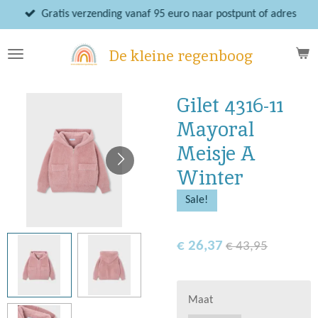
Ga
Gratis verzending vanaf 95 euro naar postpunt of adres
direct
naar
De kleine regenboog
de
hoofdinhoud
Gilet 4316-11
Mayoral
Meisje A
Winter
Sale!
€ 26,37
€ 43,95
Maat