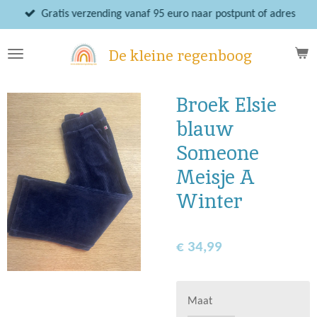
Ga
Gratis verzending vanaf 95 euro naar postpunt of adres
direct
naar
De kleine regenboog
de
hoofdinhoud
Broek Elsie
blauw
Someone
Meisje A
Winter
€ 34,99
Maat