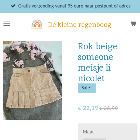
Ga
Gratis verzending vanaf 95 euro naar postpunt of adres
direct
naar
De kleine regenboog
de
hoofdinhoud
Rok beige
someone
meisje li
nicolet
Sale!
€ 22,19
€ 36,99
Maat