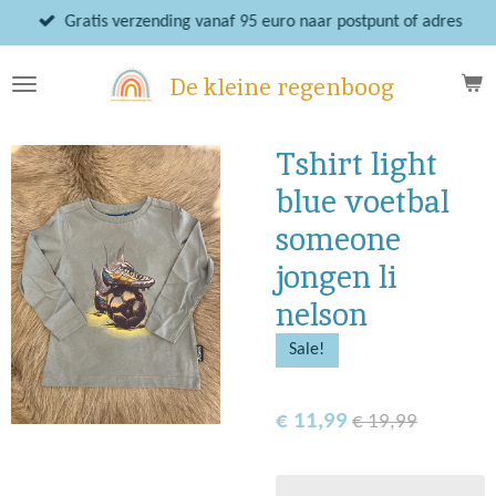
Ga
Gratis verzending vanaf 95 euro naar postpunt of adres
direct
naar
De kleine regenboog
de
hoofdinhoud
Tshirt light
blue voetbal
someone
jongen li
nelson
Sale!
€ 11,99
€ 19,99