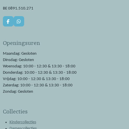
BE 0891.510.271
F
W
a
h
c
a
e
t
Openingsuren
b
s
o
A
o
p
Maandag: Gesloten
k
p
Dinsdag: Gesloten
Woensdag: 10:00 - 12:30 & 13:30 - 18:00
Donderdag: 10:00 - 12:30 & 13:30 - 18:00
Vrijdag: 10:00 - 12:30 & 13:30 - 18:00
Zaterdag: 10:00 - 12:30 & 13:30 - 18:00
Zondag: Gesloten
Collecties
Kindercollecties
Damescollecties