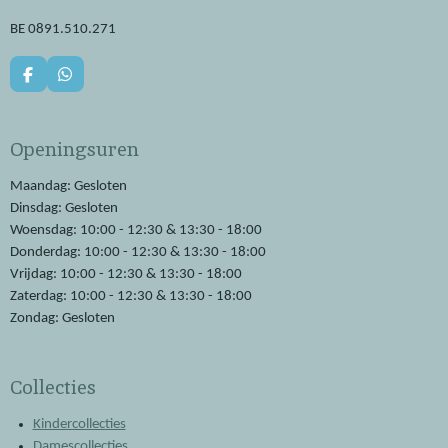
BE 0891.510.271
F
W
a
h
c
a
e
t
Openingsuren
b
s
o
A
o
p
Maandag: Gesloten
k
p
Dinsdag: Gesloten
Woensdag: 10:00 - 12:30 & 13:30 - 18:00
Donderdag: 10:00 - 12:30 & 13:30 - 18:00
Vrijdag: 10:00 - 12:30 & 13:30 - 18:00
Zaterdag: 10:00 - 12:30 & 13:30 - 18:00
Zondag: Gesloten
Collecties
Kindercollecties
Damescollecties