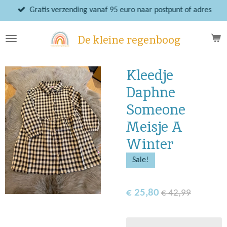
Ga
Gratis verzending vanaf 95 euro naar postpunt of adres
direct
naar
De kleine regenboog
de
hoofdinhoud
Kleedje
Daphne
Someone
Meisje A
Winter
Sale!
€ 25,80
€ 42,99