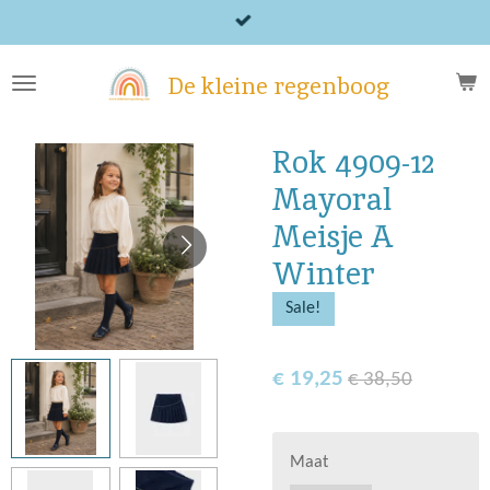
Ga
direct
naar
De kleine regenboog
de
hoofdinhoud
Rok 4909-12
Mayoral
Meisje A
Winter
Sale!
€ 19,25
€ 38,50
Maat