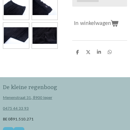
In winkelwagen
D
D
S
D
e
e
h
e
l
e
a
l
e
l
r
e
n
e
n
De kleine regenboog
Menenstraat 31, 8900 Ieper
0475 44 33 93
BE 0891.510.271