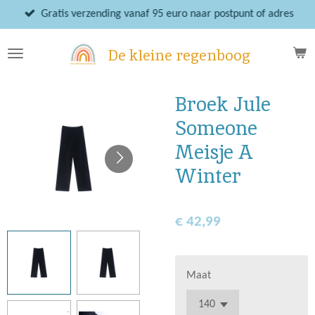
Ga
Gratis verzending vanaf 95 euro naar postpunt of adres
direct
naar
De kleine regenboog
de
hoofdinhoud
Broek Jule
Someone
Meisje A
Winter
€ 42,99
Maat