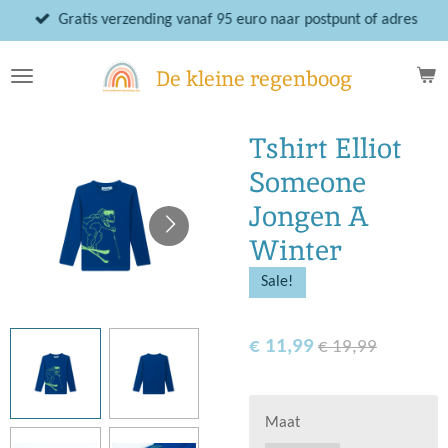
Ga
Gratis verzending vanaf 95 euro naar postpunt of adres
direct
naar
De kleine regenboog
de
hoofdinhoud
Tshirt Elliot
Someone
Jongen A
Winter
Sale!
€ 11,99
€ 19,99
Maat