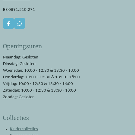
BE 0891.510.271
F
W
a
h
c
a
e
t
Openingsuren
b
s
o
A
o
p
Maandag: Gesloten
k
p
Dinsdag: Gesloten
Woensdag: 10:00 - 12:30 & 13:30 - 18:00
Donderdag: 10:00 - 12:30 & 13:30 - 18:00
Vrijdag: 10:00 - 12:30 & 13:30 - 18:00
Zaterdag: 10:00 - 12:30 & 13:30 - 18:00
Zondag: Gesloten
Collecties
Kindercollecties