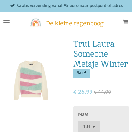
Ga
Gratis verzending vanaf 95 euro naar postpunt of adres
direct
naar
De kleine regenboog
de
hoofdinhoud
Trui Laura
Someone
Meisje Winter
Sale!
€ 26,99
€ 44,99
Maat