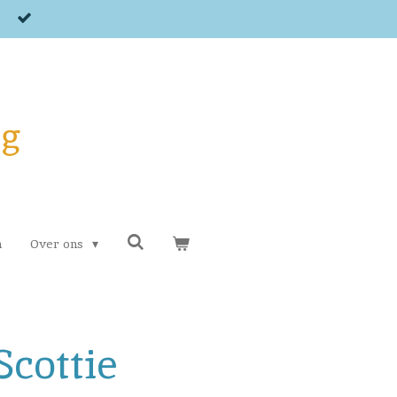
og
n
Over ons
Scottie