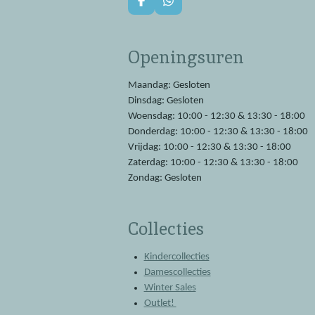
F
W
a
h
c
a
e
t
Openingsuren
b
s
o
A
o
p
Maandag: Gesloten
k
p
Dinsdag: Gesloten
Woensdag: 10:00 - 12:30 & 13:30 - 18:00
Donderdag: 10:00 - 12:30 & 13:30 - 18:00
Vrijdag: 10:00 - 12:30 & 13:30 - 18:00
Zaterdag: 10:00 - 12:30 & 13:30 - 18:00
Zondag: Gesloten
Collecties
Kindercollecties
Damescollecties
Winter Sales
Outlet!