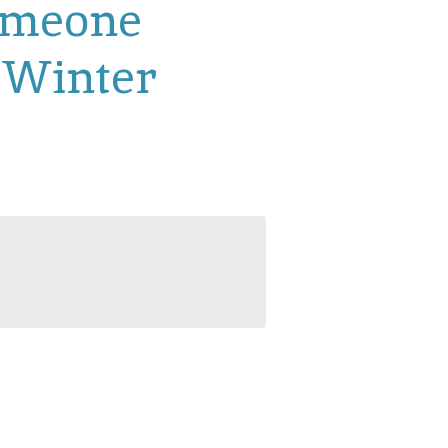
omeone
 Winter