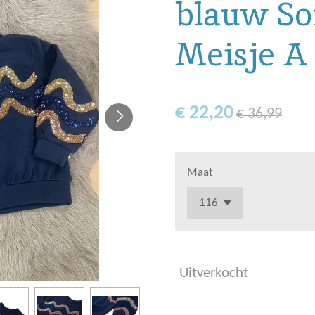
blauw S
Meisje A
€ 22,20
€ 36,99
Maat
Uitverkocht