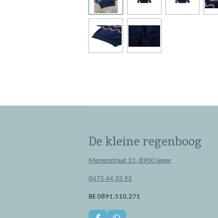
De kleine regenboog
Menenstraat 31, 8900 Ieper
0475 44 33 93
BE 0891.510.271