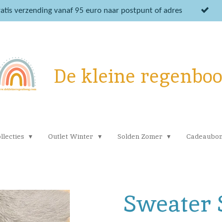
atis verzending vanaf 95 euro naar postpunt of adres
De kleine regenbo
llecties
Outlet Winter
Solden Zomer
Cadeaubo
Sweater 