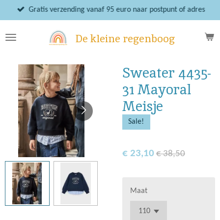
Ga
Gratis verzending vanaf 95 euro naar postpunt of adres
direct
naar
De kleine regenboog
de
hoofdinhoud
Sweater 4435-
31 Mayoral
Meisje
Sale!
€ 23,10
€ 38,50
Maat