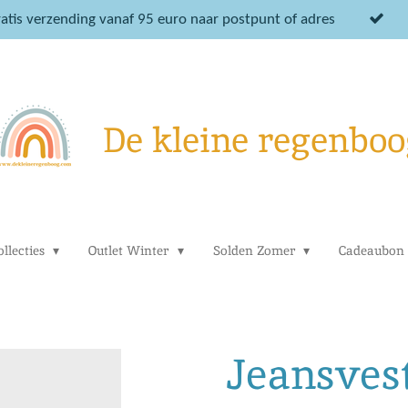
atis verzending vanaf 95 euro naar postpunt of adres
De kleine regenboo
llecties
Outlet Winter
Solden Zomer
Cadeaubon
Jeansvest