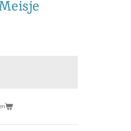
Meisje
en