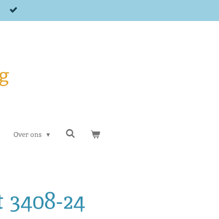
g
Over ons
 3408-24