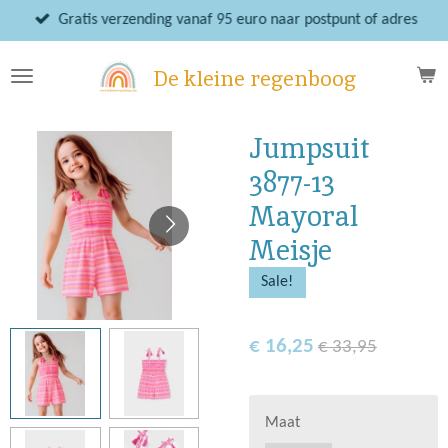
Ga
Gratis verzending vanaf 95 euro naar postpunt of adres
direct
naar
De kleine regenboog
de
hoofdinhoud
Jumpsuit
3877-13
Mayoral
Meisje
Sale!
€ 16,25
€ 33,95
Maat