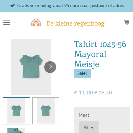
Ga
Gratis verzending vanaf 95 euro naar postpunt of adres
direct
naar
De kleine regenboog
de
hoofdinhoud
Tshirt 1045-56
Mayoral
Meisje
Sale!
€ 11,00
€ 18,50
Maat