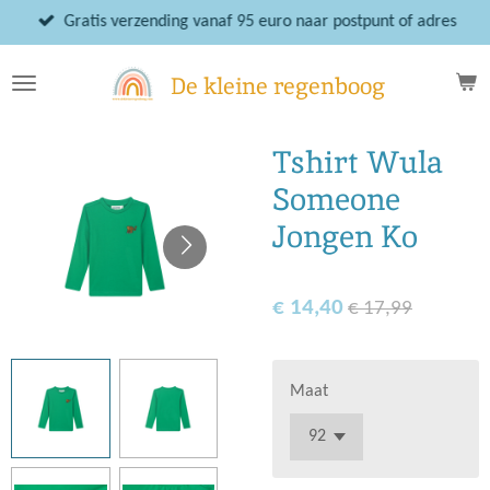
Ga
Gratis verzending vanaf 95 euro naar postpunt of adres
direct
naar
De kleine regenboog
de
hoofdinhoud
Tshirt Wula
Someone
Jongen Ko
€ 14,40
€ 17,99
Maat