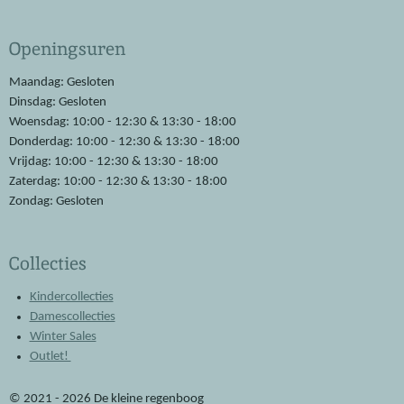
a
h
c
a
e
t
Openingsuren
b
s
o
A
o
p
Maandag: Gesloten
k
p
Dinsdag: Gesloten
Woensdag: 10:00 - 12:30 & 13:30 - 18:00
Donderdag: 10:00 - 12:30 & 13:30 - 18:00
Vrijdag: 10:00 - 12:30 & 13:30 - 18:00
Zaterdag: 10:00 - 12:30 & 13:30 - 18:00
Zondag: Gesloten
Collecties
Kindercollecties
Damescollecties
Winter Sales
Outlet!
© 2021 - 2026 De kleine regenboog