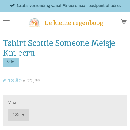
Ga
Gratis verzending vanaf 95 euro naar postpunt of adres
direct
naar
De kleine regenboog
de
hoofdinhoud
Tshirt Scottie Someone Meisje
Km ecru
Sale!
€ 13,80
€ 22,99
Maat