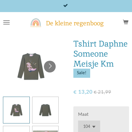
Ga
direct
naar
De kleine regenboog
de
hoofdinhoud
Tshirt Daphne
Someone
Meisje Km
Sale!
€ 13,20
€ 21,99
Maat