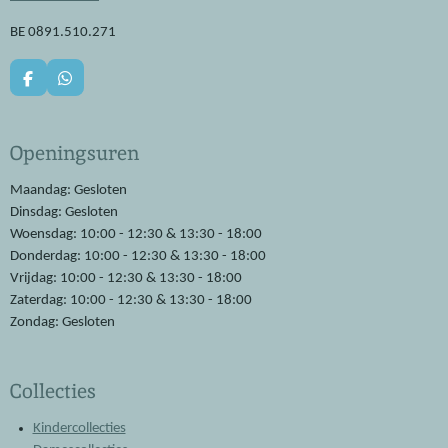
BE 0891.510.271
F
W
a
h
c
a
e
t
Openingsuren
b
s
o
A
o
p
Maandag: Gesloten
k
p
Dinsdag: Gesloten
Woensdag: 10:00 - 12:30 & 13:30 - 18:00
Donderdag: 10:00 - 12:30 & 13:30 - 18:00
Vrijdag: 10:00 - 12:30 & 13:30 - 18:00
Zaterdag: 10:00 - 12:30 & 13:30 - 18:00
Zondag: Gesloten
Collecties
Kindercollecties