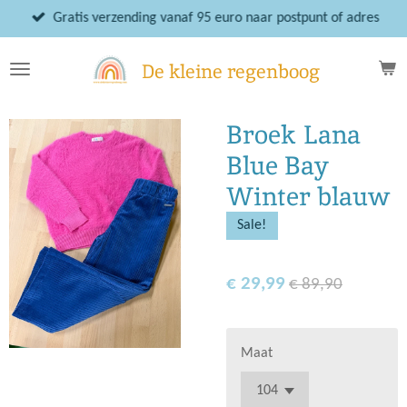
Ga
Gratis verzending vanaf 95 euro naar postpunt of adres
direct
naar
De kleine regenboog
de
hoofdinhoud
Broek Lana
Blue Bay
Winter blauw
Sale!
€ 29,99
€ 89,90
Maat