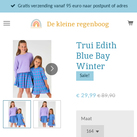
Ga
Gratis verzending vanaf 95 euro naar postpunt of adres
direct
naar
De kleine regenboog
de
hoofdinhoud
Trui Edith
Blue Bay
Winter
Sale!
€ 29,99
€ 89,90
Maat