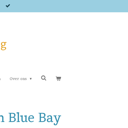
og
n
Over ons
h Blue Bay