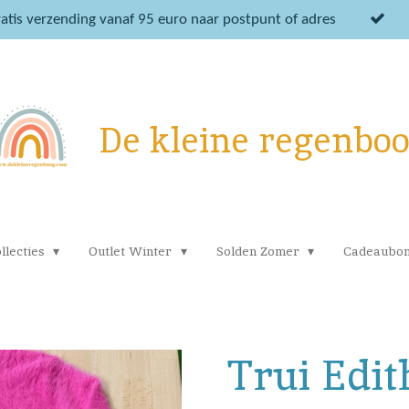
atis verzending vanaf 95 euro naar postpunt of adres
De kleine regenbo
llecties
Outlet Winter
Solden Zomer
Cadeaubo
Trui Edit