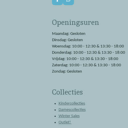
F
W
a
h
c
a
e
t
Openingsuren
b
s
o
A
o
p
Maandag: Gesloten
k
p
Dinsdag: Gesloten
Woensdag: 10:00 - 12:30 & 13:30 - 18:00
Donderdag: 10:00 - 12:30 & 13:30 - 18:00
Vrijdag: 10:00 - 12:30 & 13:30 - 18:00
Zaterdag: 10:00 - 12:30 & 13:30 - 18:00
Zondag: Gesloten
Collecties
Kindercollecties
Damescollecties
Winter Sales
Outlet!