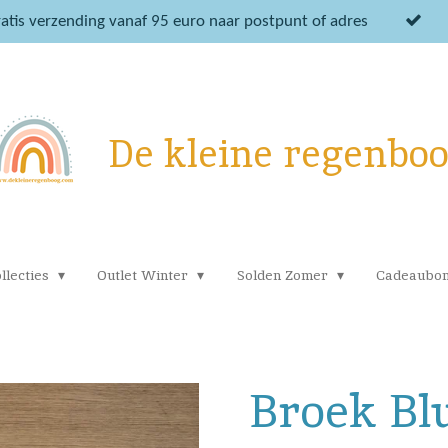
atis verzending vanaf 95 euro naar postpunt of adres
De kleine regenbo
llecties
Outlet Winter
Solden Zomer
Cadeaubo
Broek Bl