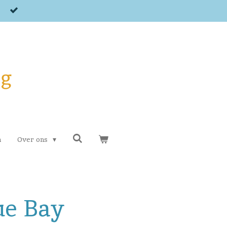
og
n
Over ons
ue Bay