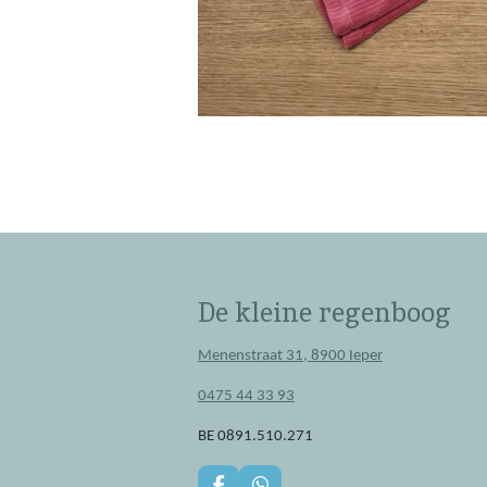
De kleine regenboog
Menenstraat 31, 8900 Ieper
0475 44 33 93
BE 0891.510.271