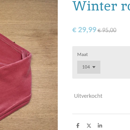
Winter r
€ 29,99
€ 95,00
Maat
Uitverkocht
D
D
S