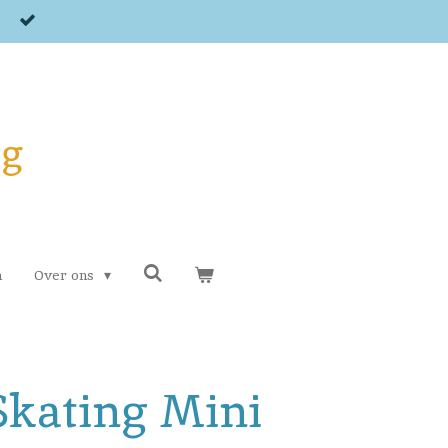
og
n
Over ons
Skating Mini