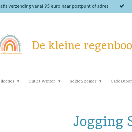
atis verzending vanaf 95 euro naar postpunt of adres
De kleine regenbo
llecties
Outlet Winter
Solden Zomer
Cadeaubo
Jogging 