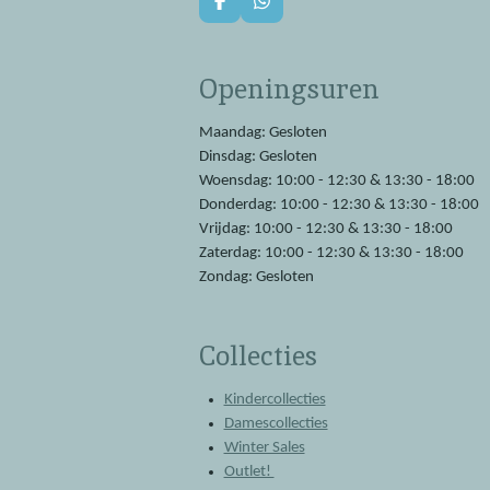
F
W
a
h
c
a
e
t
Openingsuren
b
s
o
A
o
p
Maandag: Gesloten
k
p
Dinsdag: Gesloten
Woensdag: 10:00 - 12:30 & 13:30 - 18:00
Donderdag: 10:00 - 12:30 & 13:30 - 18:00
Vrijdag: 10:00 - 12:30 & 13:30 - 18:00
Zaterdag: 10:00 - 12:30 & 13:30 - 18:00
Zondag: Gesloten
Collecties
Kindercollecties
Damescollecties
Winter Sales
Outlet!