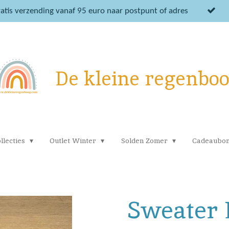
atis verzending vanaf 95 euro naar postpunt of adres
De kleine regenbo
llecties
Outlet Winter
Solden Zomer
Cadeaubo
Sweater 