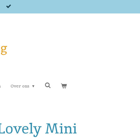
og
n
Over ons
Lovely Mini