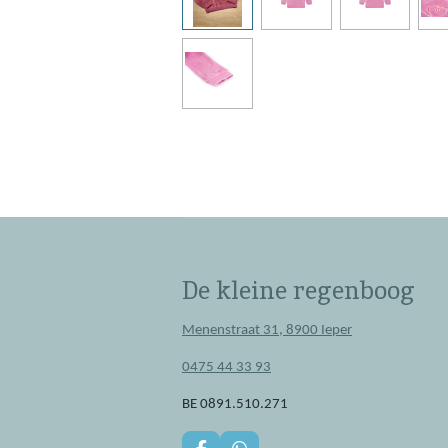
De kleine regenboog
Menenstraat 31, 8900 Ieper
0475 44 33 93
BE 0891.510.271