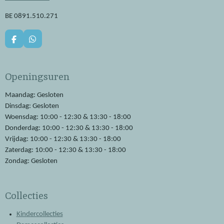
BE 0891.510.271
F
W
a
h
c
a
e
t
Openingsuren
b
s
o
A
o
p
Maandag: Gesloten
k
p
Dinsdag: Gesloten
Woensdag: 10:00 - 12:30 & 13:30 - 18:00
Donderdag: 10:00 - 12:30 & 13:30 - 18:00
Vrijdag: 10:00 - 12:30 & 13:30 - 18:00
Zaterdag: 10:00 - 12:30 & 13:30 - 18:00
Zondag: Gesloten
Collecties
Kindercollecties