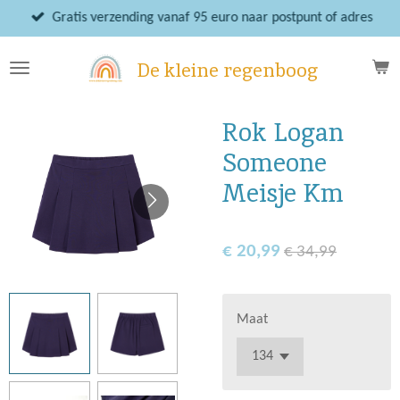
Ga
Gratis verzending vanaf 95 euro naar postpunt of adres
direct
naar
De kleine regenboog
de
hoofdinhoud
Rok Logan
Someone
Meisje Km
€ 20,99
€ 34,99
Maat