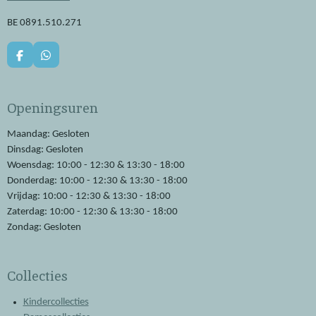
BE 0891.510.271
F
W
a
h
c
a
e
t
Openingsuren
b
s
o
A
o
p
Maandag: Gesloten
k
p
Dinsdag: Gesloten
Woensdag: 10:00 - 12:30 & 13:30 - 18:00
Donderdag: 10:00 - 12:30 & 13:30 - 18:00
Vrijdag: 10:00 - 12:30 & 13:30 - 18:00
Zaterdag: 10:00 - 12:30 & 13:30 - 18:00
Zondag: Gesloten
Collecties
Kindercollecties