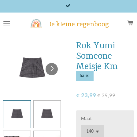
Ga
direct
naar
De kleine regenboog
de
hoofdinhoud
Rok Yumi
Someone
Meisje Km
Sale!
€ 23,99
€ 39,99
Maat