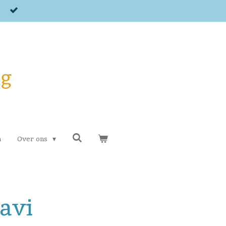
og
n
Over ons
avi