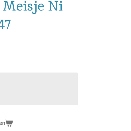
Meisje Ni
47
en