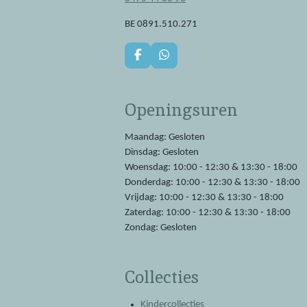
BE 0891.510.271
F
W
a
h
c
a
e
t
Openingsuren
b
s
o
A
o
p
Maandag: Gesloten
k
p
Dinsdag: Gesloten
Woensdag: 10:00 - 12:30 & 13:30 - 18:00
Donderdag: 10:00 - 12:30 & 13:30 - 18:00
Vrijdag: 10:00 - 12:30 & 13:30 - 18:00
Zaterdag: 10:00 - 12:30 & 13:30 - 18:00
Zondag: Gesloten
Collecties
Kindercollecties