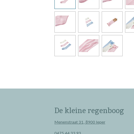
De kleine regenboog
Menenstraat 31, 8900 Ieper
0475 44 33 93