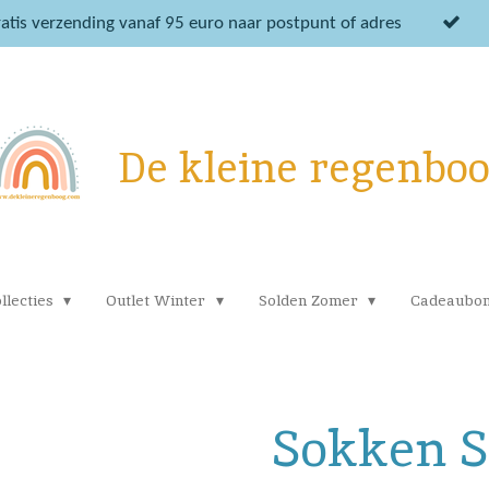
atis verzending vanaf 95 euro naar postpunt of adres
De kleine regenbo
llecties
Outlet Winter
Solden Zomer
Cadeaubo
Sokken S