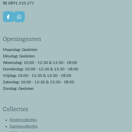
BE 0891.510.271
F
W
a
h
c
a
e
t
Openingsuren
b
s
o
A
o
p
Maandag: Gesloten
k
p
Dinsdag: Gesloten
Woensdag: 10:00 - 12:30 & 13:30 - 18:00
Donderdag: 10:00 - 12:30 & 13:30 - 18:00
Vrijdag: 10:00 - 12:30 & 13:30 - 18:00
Zaterdag: 10:00 - 12:30 & 13:30 - 18:00
Zondag: Gesloten
Collecties
Kindercollecties
Damescollecties