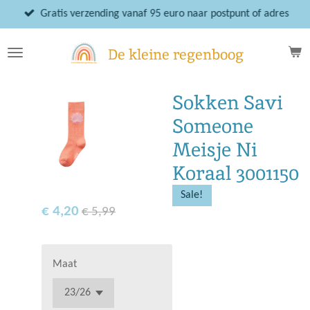
Ga
Gratis verzending vanaf 95 euro naar postpunt of adres
direct
naar
De kleine regenboog
de
hoofdinhoud
Sokken Savi
Someone
Meisje Ni
Koraal 3001150
Sale!
€ 4,20
€ 5,99
Maat