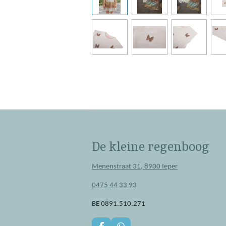
De kleine regenboog
Menenstraat 31, 8900 Ieper
0475 44 33 93
BE 0891.510.271