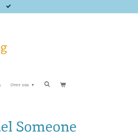
og
n
Over ons
del Someone