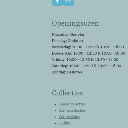
F
W
a
h
c
a
e
t
Openingsuren
b
s
o
A
o
p
Maandag: Gesloten
k
p
Dinsdag: Gesloten
Woensdag: 10:00 - 12:30 & 13:30 - 18:00
Donderdag: 10:00 - 12:30 & 13:30 - 18:00
Vrijdag: 10:00 - 12:30 & 13:30 - 18:00
Zaterdag: 10:00 - 12:30 & 13:30 - 18:00
Zondag: Gesloten
Collecties
Kindercollecties
Damescollecties
Winter Sales
Outlet!