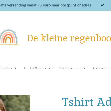
atis verzending vanaf 95 euro naar postpunt of adres
De kleine regenbo
llecties
Outlet Winter
Solden Zomer
Cadeaubo
Tshirt A