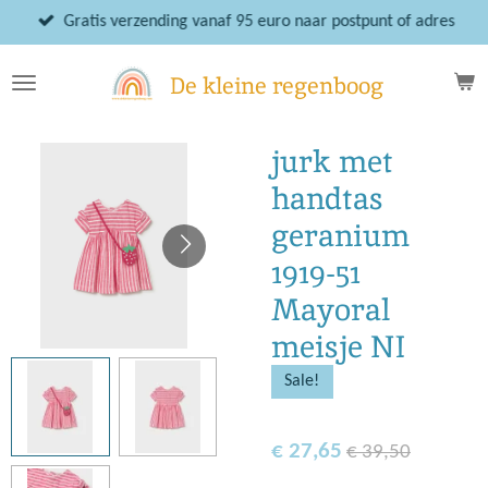
Ga
Gratis verzending vanaf 95 euro naar postpunt of adres
direct
naar
De kleine regenboog
de
hoofdinhoud
jurk met
handtas
geranium
1919-51
Mayoral
meisje NI
Sale!
€ 27,65
€ 39,50