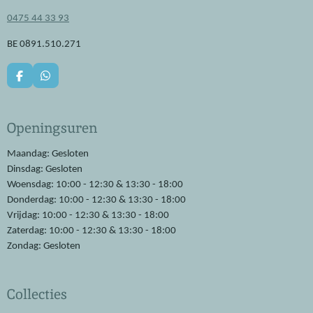
0475 44 33 93
BE 0891.510.271
F
W
a
h
c
a
e
t
Openingsuren
b
s
o
A
o
p
Maandag: Gesloten
k
p
Dinsdag: Gesloten
Woensdag: 10:00 - 12:30 & 13:30 - 18:00
Donderdag: 10:00 - 12:30 & 13:30 - 18:00
Vrijdag: 10:00 - 12:30 & 13:30 - 18:00
Zaterdag: 10:00 - 12:30 & 13:30 - 18:00
Zondag: Gesloten
Collecties