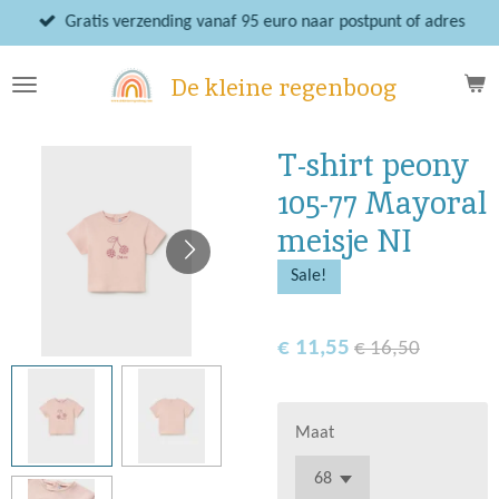
Ga
Gratis verzending vanaf 95 euro naar postpunt of adres
direct
naar
De kleine regenboog
de
hoofdinhoud
T-shirt peony
105-77 Mayoral
meisje NI
Sale!
€ 11,55
€ 16,50
Maat