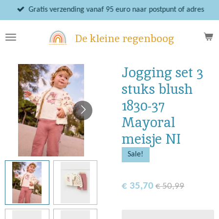
Ga
Gratis verzending vanaf 95 euro naar postpunt of adres
direct
naar
De kleine regenboog
de
hoofdinhoud
Jogging set 3
stuks blush
1830-37
Mayoral
meisje NI
Sale!
€ 35,70
€ 50,99