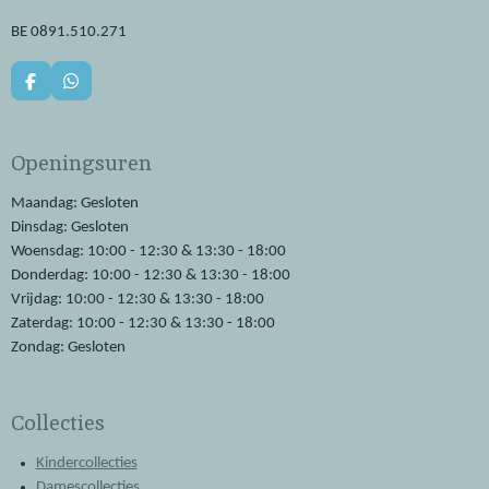
BE 0891.510.271
F
W
a
h
c
a
e
t
Openingsuren
b
s
o
A
o
p
Maandag: Gesloten
k
p
Dinsdag: Gesloten
Woensdag: 10:00 - 12:30 & 13:30 - 18:00
Donderdag: 10:00 - 12:30 & 13:30 - 18:00
Vrijdag: 10:00 - 12:30 & 13:30 - 18:00
Zaterdag: 10:00 - 12:30 & 13:30 - 18:00
Zondag: Gesloten
Collecties
Kindercollecties
Damescollecties