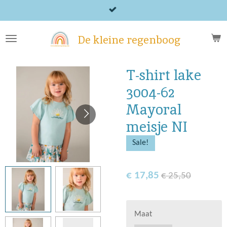
Ga
direct
naar
De kleine regenboog
de
hoofdinhoud
T-shirt lake
3004-62
Mayoral
meisje NI
Sale!
€ 17,85
€ 25,50
Maat