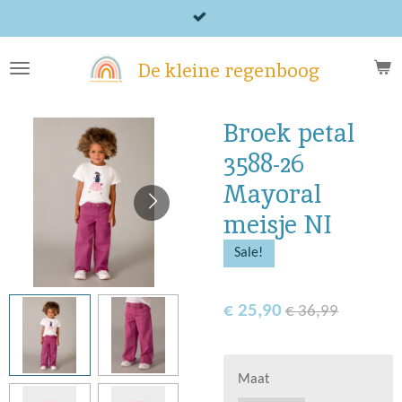
Ga
direct
naar
De kleine regenboog
de
hoofdinhoud
Broek petal
3588-26
Mayoral
meisje NI
Sale!
€ 25,90
€ 36,99
Maat