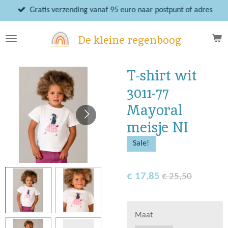
Ga
Gratis verzending vanaf 95 euro naar postpunt of adres
direct
naar
De kleine regenboog
de
hoofdinhoud
T-shirt wit
3011-77
Mayoral
meisje NI
Sale!
€ 17,85
€ 25,50
Maat