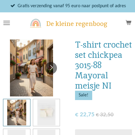
Ga
Gratis verzending vanaf 95 euro naar postpunt of adres
direct
naar
De kleine regenboog
de
hoofdinhoud
T-shirt crochet
set chickpea
3015-88
Mayoral
meisje NI
Sale!
€ 22,75
€ 32,50