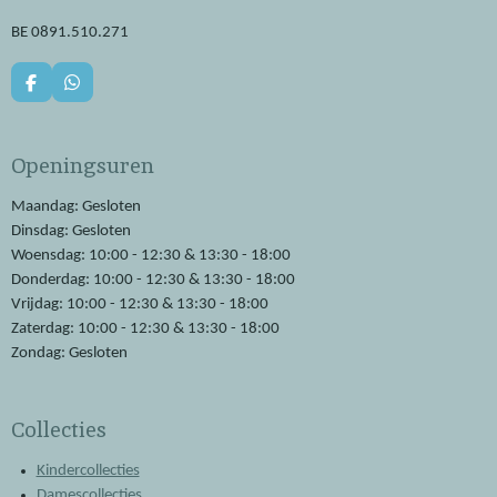
BE 0891.510.271
F
W
a
h
c
a
e
t
Openingsuren
b
s
o
A
o
p
Maandag: Gesloten
k
p
Dinsdag: Gesloten
Woensdag: 10:00 - 12:30 & 13:30 - 18:00
Donderdag: 10:00 - 12:30 & 13:30 - 18:00
Vrijdag: 10:00 - 12:30 & 13:30 - 18:00
Zaterdag: 10:00 - 12:30 & 13:30 - 18:00
Zondag: Gesloten
Collecties
Kindercollecties
Damescollecties