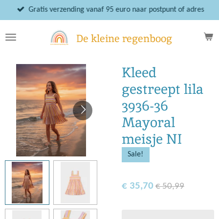
Ga
Gratis verzending vanaf 95 euro naar postpunt of adres
direct
naar
De kleine regenboog
de
hoofdinhoud
Kleed
gestreept lila
3936-36
Mayoral
meisje NI
Sale!
€ 35,70
€ 50,99