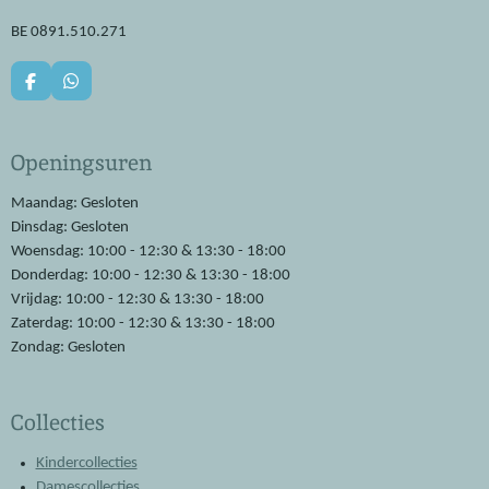
BE 0891.510.271
F
W
a
h
c
a
e
t
Openingsuren
b
s
o
A
o
p
Maandag: Gesloten
k
p
Dinsdag: Gesloten
Woensdag: 10:00 - 12:30 & 13:30 - 18:00
Donderdag: 10:00 - 12:30 & 13:30 - 18:00
Vrijdag: 10:00 - 12:30 & 13:30 - 18:00
Zaterdag: 10:00 - 12:30 & 13:30 - 18:00
Zondag: Gesloten
Collecties
Kindercollecties
Damescollecties