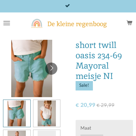
Ga
direct
naar
De kleine regenboog
de
hoofdinhoud
short twill
oasis 234-69
Mayoral
meisje NI
Sale!
€ 20,99
€ 29,99
Maat