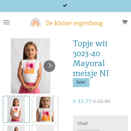
Ga
direct
naar
De kleine regenboog
de
hoofdinhoud
Topje wit
3023-40
Mayoral
meisje NI
Sale!
€ 15,75
€ 22,50
Maat