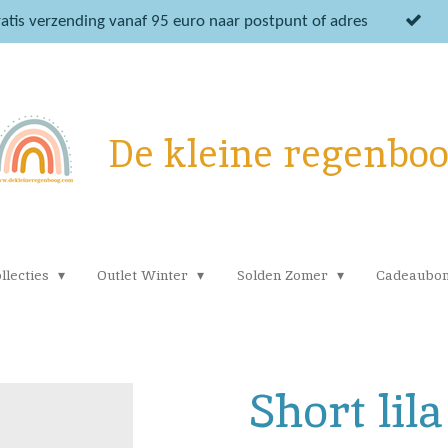
atis verzending vanaf 95 euro naar postpunt of adres
De kleine regenbo
llecties
Outlet Winter
Solden Zomer
Cadeaubo
Short lila