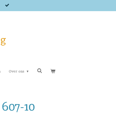
og
n
Over ons
 607-10