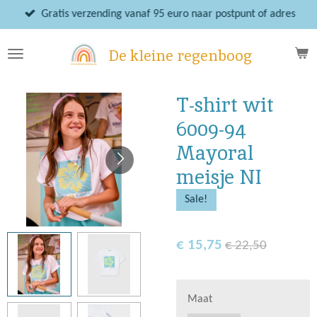
Ga
Gratis verzending vanaf 95 euro naar postpunt of adres
direct
naar
De kleine regenboog
de
hoofdinhoud
T-shirt wit
6009-94
Mayoral
meisje NI
Sale!
€ 15,75
€ 22,50
Maat