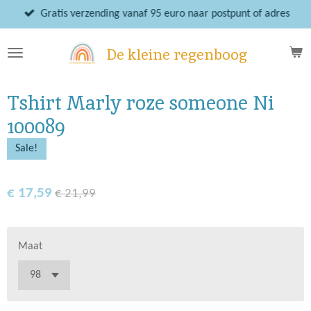
Ga
Gratis verzending vanaf 95 euro naar postpunt of adres
direct
naar
De kleine regenboog
de
hoofdinhoud
Tshirt Marly roze someone Ni
100089
Sale!
€ 17,59
€ 21,99
Maat