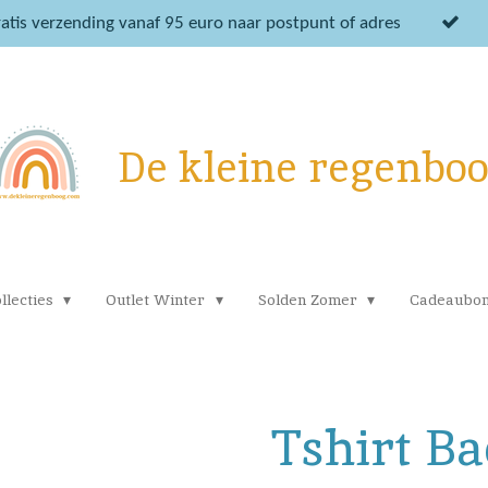
atis verzending vanaf 95 euro naar postpunt of adres
De kleine regenbo
llecties
Outlet Winter
Solden Zomer
Cadeaubo
Tshirt B