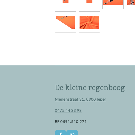
De kleine regenboog
Menenstraat 31, 8900 Ieper
0475 44 33 93
BE 0891.510.271