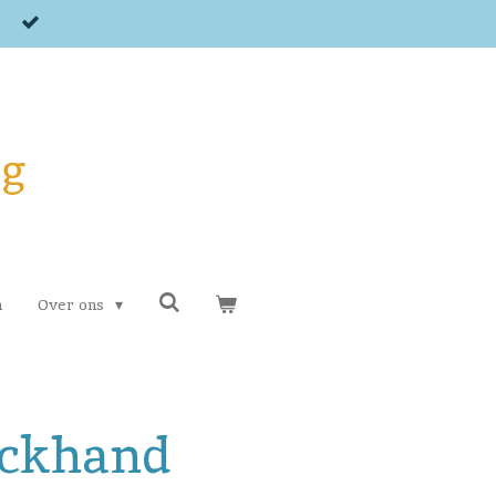
og
n
Over ons
ackhand