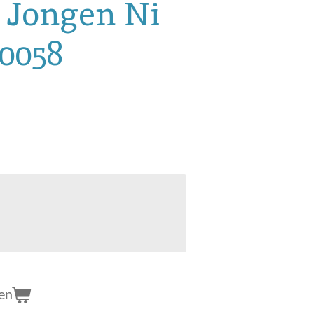
 Jongen Ni
00058
en