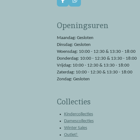
F
W
a
h
c
a
e
t
Openingsuren
b
s
o
A
o
p
Maandag: Gesloten
k
p
Dinsdag: Gesloten
Woensdag: 10:00 - 12:30 & 13:30 - 18:00
Donderdag: 10:00 - 12:30 & 13:30 - 18:00
Vrijdag: 10:00 - 12:30 & 13:30 - 18:00
Zaterdag: 10:00 - 12:30 & 13:30 - 18:00
Zondag: Gesloten
Collecties
Kindercollecties
Damescollecties
Winter Sales
Outlet!