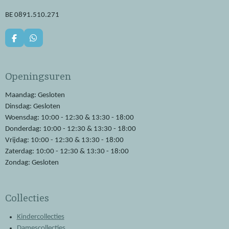
BE 0891.510.271
F
W
a
h
c
a
e
t
Openingsuren
b
s
o
A
o
p
Maandag: Gesloten
k
p
Dinsdag: Gesloten
Woensdag: 10:00 - 12:30 & 13:30 - 18:00
Donderdag: 10:00 - 12:30 & 13:30 - 18:00
Vrijdag: 10:00 - 12:30 & 13:30 - 18:00
Zaterdag: 10:00 - 12:30 & 13:30 - 18:00
Zondag: Gesloten
Collecties
Kindercollecties
Damescollecties