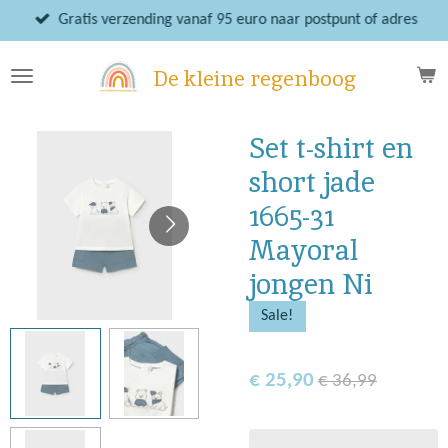
Ga
Gratis verzending vanaf 95 euro naar postpunt of adres
direct
naar
De kleine regenboog
de
hoofdinhoud
Set t-shirt en
short jade
1665-31
Mayoral
jongen Ni
Sale!
€ 25,90
€ 36,99