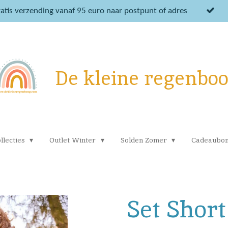
atis verzending vanaf 95 euro naar postpunt of adres
De kleine regenbo
llecties
Outlet Winter
Solden Zomer
Cadeaubo
Set Short