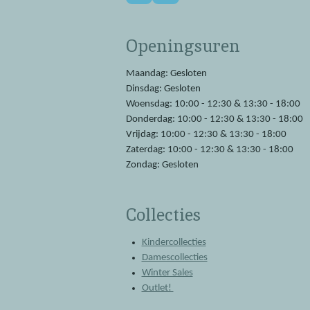
a
h
c
a
e
t
Openingsuren
b
s
o
A
o
p
Maandag: Gesloten
k
p
Dinsdag: Gesloten
Woensdag: 10:00 - 12:30 & 13:30 - 18:00
Donderdag: 10:00 - 12:30 & 13:30 - 18:00
Vrijdag: 10:00 - 12:30 & 13:30 - 18:00
Zaterdag: 10:00 - 12:30 & 13:30 - 18:00
Zondag: Gesloten
Collecties
Kindercollecties
Damescollecties
Winter Sales
Outlet!