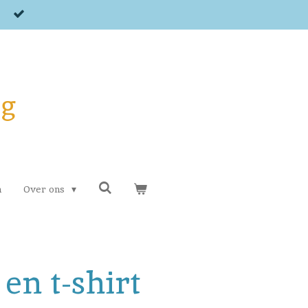
og
n
Over ons
 en t-shirt