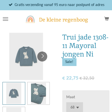
Ga
Gratis verzending vanaf 95 euro naar postpunt of adres
direct
naar
De kleine regenboog
de
hoofdinhoud
Trui jade 1308-
11 Mayoral
jongen Ni
Sale!
€ 22,75
€ 32,50
Maat