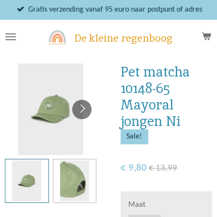
Ga
Gratis verzending vanaf 95 euro naar postpunt of adres
direct
naar
De kleine regenboog
de
hoofdinhoud
Pet matcha
10148-65
Mayoral
jongen Ni
Sale!
€ 9,80
€ 13,99
Maat