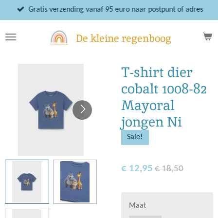
Ga
Gratis verzending vanaf 95 euro naar postpunt of adres
direct
naar
De kleine regenboog
de
hoofdinhoud
T-shirt dier
cobalt 1008-82
Mayoral
jongen Ni
Sale!
€ 12,95
€ 18,50
Maat