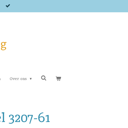
og
n
Over ons
l 3207-61