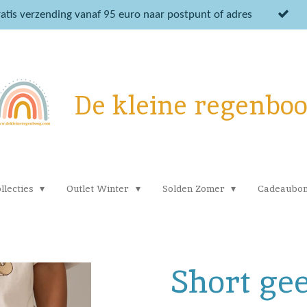
atis verzending vanaf 95 euro naar postpunt of adres
De kleine regenbo
llecties
Outlet Winter
Solden Zomer
Cadeaubo
Short gee