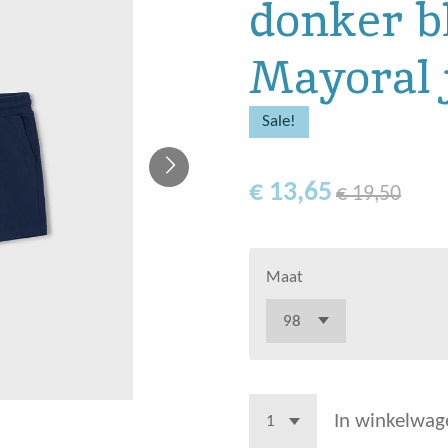
donker b
Mayoral 
Sale!
€ 13,65
€ 19,50
Maat
In winkelwag