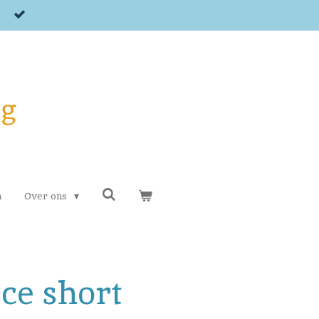
og
n
Over ons
ece short