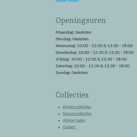
a
h
c
a
e
t
Openingsuren
b
s
o
A
o
p
Maandag: Gesloten
k
p
Dinsdag: Gesloten
Woensdag: 10:00 - 12:30 & 13:30 - 18:00
Donderdag: 10:00 - 12:30 & 13:30 - 18:00
Vrijdag: 10:00 - 12:30 & 13:30 - 18:00
Zaterdag: 10:00 - 12:30 & 13:30 - 18:00
Zondag: Gesloten
Collecties
Kindercollecties
Damescollecties
Winter Sales
Outlet!